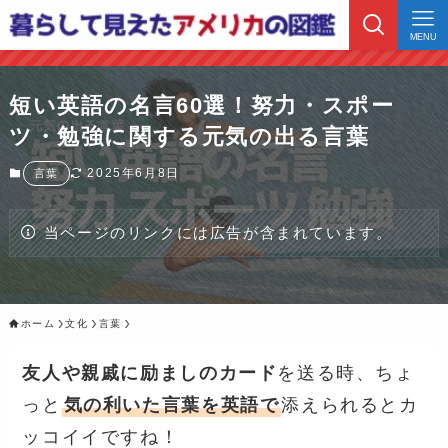
MENU
短い英語の名言60選！努力・スポー
ツ・勉強に関する元気の出る言葉
2025年6月8日
言葉
当ページのリンクには広告が含まれています。
ホーム
文化
言葉
友人や親戚に励ましのカード
を送る時、ちょ
っと
気の利いた言葉を英語で
添えられるとカ
ッコイイですね！