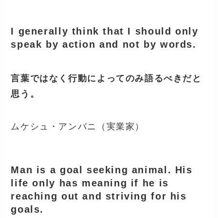
I generally think that I should only
speak by action and not by words.
言葉ではなく行動によってのみ語るべきだと
思う。
ムケシュ・アンバニ（実業家）
Man is a goal seeking animal. His
life only has meaning if he is
reaching out and striving for his
goals.