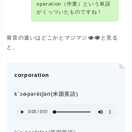
operation（作業）という単語
がくっついたものですね！
発音の違いはどこかとマジマジ
と見る
と、
corporation
k`ɔɚpəréɪʃən(米国英語)