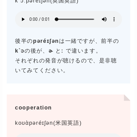
k`ɔːpəréɪʃən(英国英語)
後半の
pəréɪʃən
は一緒ですが、前半の
k`ɔ
の後が、
ɚ
と
ː
で違います。
それぞれの発音が聴けるので、是非聴
いてみてください。
cooperation
koʊὰpəréɪʃən(米国英語)