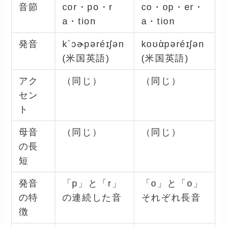
音節
cor・po・r
co・op・er・
a・tion
a・tion
発音
k`ɔɚpəréɪʃən
koʊὰpəréɪʃən
(米国英語)
(米国英語)
アク
（同じ）
（同じ）
セン
ト
母音
（同じ）
（同じ）
の長
短
発音
「p」と「r」
「o」と「o」
の特
の連続した音
それぞれ長音
徴