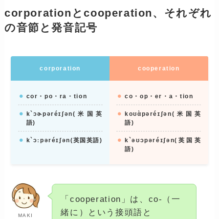
corporationとcooperation、それぞれ
の音節と発音記号
corporation
cooperation
cor・po・ra・tion
co・op・er・a・tion
k`ɔɚpəréɪʃən(米国英
koʊὰpəréɪʃən(米国英
語)
語)
k`ɔːpəréɪʃən(英国英語)
k`əʊɔpəréɪʃən(英国英
語)
「cooperation」は、co-（一
緒に）という接頭語と
MAKI