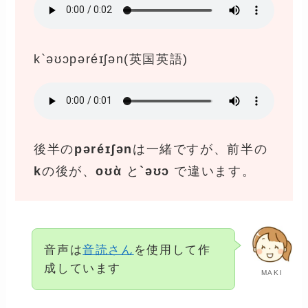
k`əʊɔpəréɪʃən(英国英語)
後半の
pəréɪʃən
は一緒ですが、前半の
k
の後が、
oʊὰ
と
`əʊɔ
で違います。
音声は
音読さん
を使用して作
成しています
MAKI