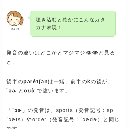
聴き込むと確かにこんなカタ
カナ表現！
MAKI
発音の違いはどこかとマジマジ
と見る
と、
後半の
pəréɪʃən
は一緒、前半の
k
の後が、
`ɔɚ
と
oʊὰ
で違います。
「
`ɔɚ
」の発音は、sports（発音記号：sp
ˈɔɚts）やorder（発音記号：ˈɔɚdɚ）と同じ
です。