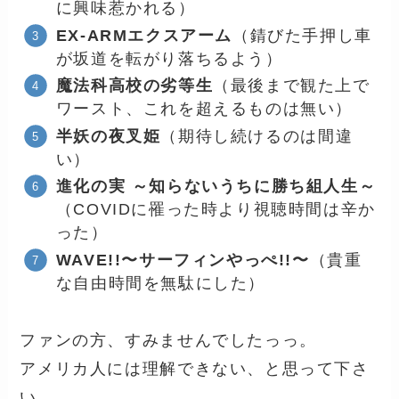
に興味惹かれる）
EX-ARMエクスアーム
（錆びた手押し車
が坂道を転がり落ちるよう）
魔法科高校の劣等生
（最後まで観た上で
ワースト、これを超えるものは無い）
半妖の夜叉姫
（期待し続けるのは間違
い）
進化の実 ～知らないうちに勝ち組人生～
（COVIDに罹った時より視聴時間は辛か
った）
WAVE!!〜サーフィンやっぺ!!〜
（貴重
な自由時間を無駄にした）
ファンの方、すみませんでしたっっ。
アメリカ人には理解できない、と思って下さ
い。