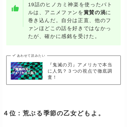
19話のヒノカミ神楽を使ったバト
ルは、アニメファンを
賞賛の渦
に
巻き込んだ。自分は正直、他のフ
ァンほどこの話を好きではなかっ
たが、確かに感銘を受けた。
あわせて読みたい
『鬼滅の刃』アメリカで本当
に人気？３つの視点で徹底調
査！
４位：荒ぶる季節の乙女どもよ。